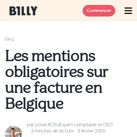
Skip to content
Commencer
Blog
Les mentions
obligatoires sur
une facture en
Belgique
par
Lionel ROSU
Expert comptable et CEO
3 minutes de lecture
11 février 2026