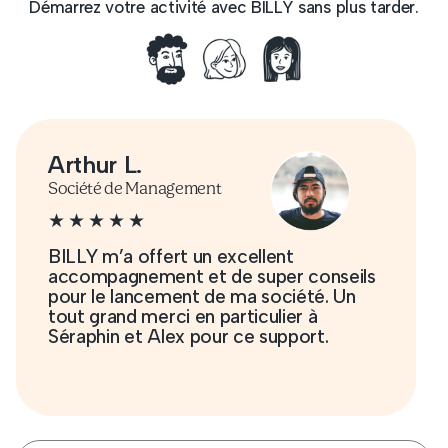
Démarrez votre activité avec BILLY sans plus tarder.
Vincent R.
Consultant Marketing
L’app est SUPER bien faite, c’est 
conseils
outil parfait pour démarrer mon
té. Un
entreprise.
Hyper pratique la vu
à
Factures et j’ai pu virer Dropbox d
rt.
mon mac et uploader plusieurs fich
depuis l’app, top !