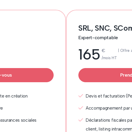
SRL, SNC, SC
Expert-comptable
165
€
| Offre 
/mois HT
z-vous
Prend
te en création
Devis et facturation (Pe
re
Accompagnement par u
assurances sociales
Déclarations fiscales p
client, listing intracomm