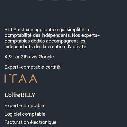
Les frais peuvent varier entre 200 et 500€
par mois ou plus, selon la taille de la
société, le volume de factures, la vente e-
commerce, le nombre d’employés, la
fréquence des déclarations TVA,…
BILLY est une application qui simplifie la
Services supplémentaires
comptabilité des indépendants. Nos experts-
Il est fréquent de voir des suppléments
comptables dédiés accompagnent les
s’appliquer dès lors que vous posez des
indépendants dès la création d'activité.
questions et avez besoin
d’accompagnement.
4,9 sur
215 avis Google
Expert-comptable certifié
L’offre BILLY
Expert-comptable
Logiciel comptable
Facturation électronique