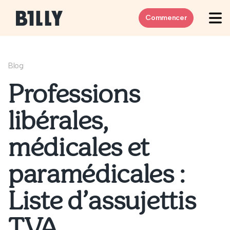
Skip to content
Commencer
Blog
Professions
libérales,
médicales et
paramédicales :
Liste d’assujettis
TVA