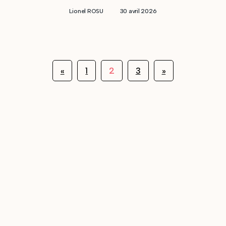
Lionel ROSU
30 avril 2026
2
«
1
3
»