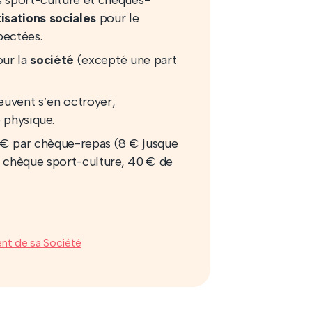
 sport-culture et chèques-
isations sociales
pour le
pectées.
ur la
société
(excepté une part
uvent s’en octroyer,
 physique.
 € par chèque-repas (8 € jusque
 chèque sport-culture, 40 € de
ent de sa Société