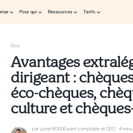
rise
Pour qui
Ressources
Tarifs
Blog
Avantages extralé
dirigeant : chèques
éco-chèques, chèq
culture et chèque
par
Lionel ROSU
Expert comptable et CEO
4 minu