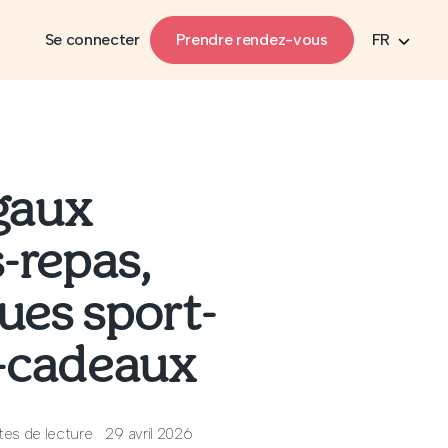
Se connecter
Prendre rendez-vous
FR
gaux
-repas,
ues sport-
s-cadeaux
tes de lecture
29 avril 2026