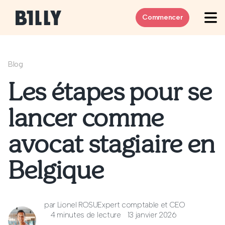
Skip to content
Commencer
Blog
Les étapes pour se
lancer comme
avocat stagiaire en
Belgique
par
Lionel ROSU
Expert comptable et CEO
4 minutes de lecture
13 janvier 2026