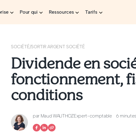
rise
Pour qui
Ressources
Tarifs
SOCIÉTÉ
/
SORTIR ARGENT SOCIÉTÉ
Dividende en socié
fonctionnement, fis
conditions
par
Maud WAUTHOZ
Expert-comptable
6 minutes