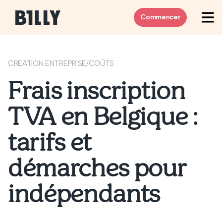
Skip to content
Commencer
CREATION ENTREPRISE
/
COÛTS
Frais inscription
TVA en Belgique :
tarifs et
démarches pour
indépendants