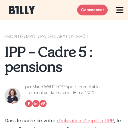
Skip to content
Commencer
FISCALITÉ
/
IMPÔT
/
IPP
/
DÉCLARATION IMPÔT
IPP – Cadre 5 :
pensions
par
Maud WAUTHOZ
Expert-comptable
6 minutes de lecture
18 mai 2026
Dans le cadre de votre
, le
déclaration d’impôt à l’IPP