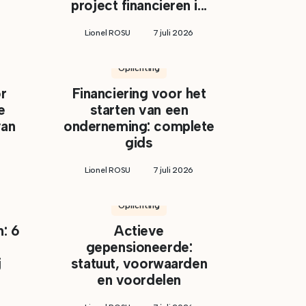
project financieren i...
Lionel ROSU
7 juli 2026
Oprichting
r
Financiering voor het
e
starten van een
van
onderneming: complete
gids
Lionel ROSU
7 juli 2026
Oprichting
: 6
Actieve
gepensioneerde:
j
statuut, voorwaarden
en voordelen