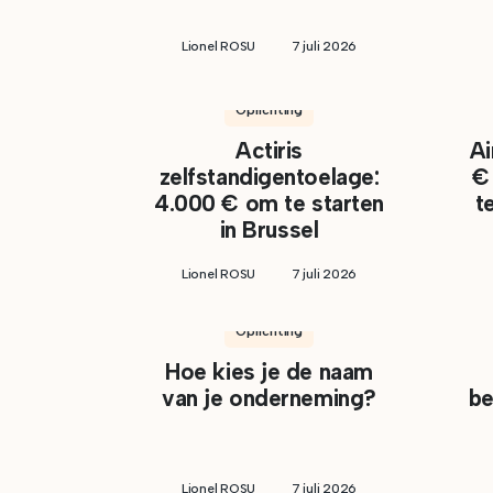
Lionel ROSU
7 juli 2026
Oprichting
Actiris
Ai
zelfstandigentoelage:
€ 
4.000 € om te starten
t
in Brussel
Lionel ROSU
7 juli 2026
Oprichting
Hoe kies je de naam
van je onderneming?
be
Lionel ROSU
7 juli 2026