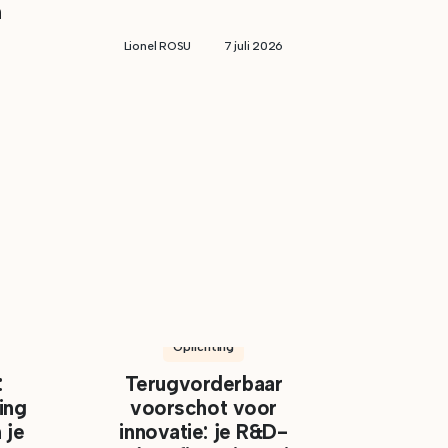
n
Lionel ROSU
7 juli 2026
Oprichting
:
Terugvorderbaar
ing
voorschot voor
 je
innovatie: je R&D-