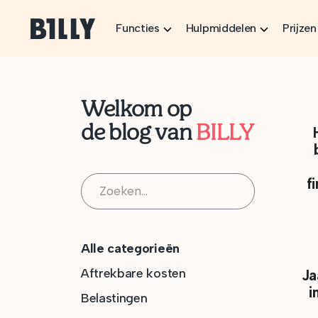
Skip to content
Functies
Hulpmiddelen
Prijzen
Welkom op
de blog van
BILLY
Rechercher :
f
Alle categorieën
Aftrekbare kosten
Ja
i
Belastingen