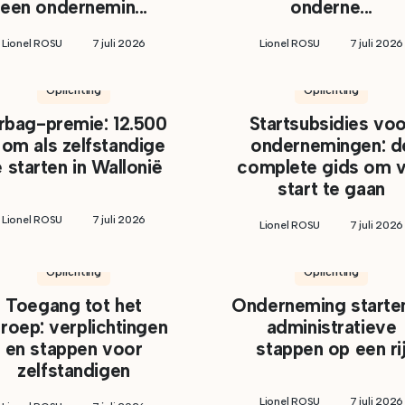
een ondernemin...
onderne...
Lionel ROSU
7 juli 2026
Lionel ROSU
7 juli 2026
Oprichting
Oprichting
rbag-premie: 12.500
Startsubsidies voo
om als zelfstandige
ondernemingen: d
e starten in Wallonië
complete gids om 
start te gaan
Lionel ROSU
7 juli 2026
Lionel ROSU
7 juli 2026
Oprichting
Oprichting
Toegang tot het
Onderneming starten
roep: verplichtingen
administratieve
en stappen voor
stappen op een ri
zelfstandigen
Lionel ROSU
7 juli 2026