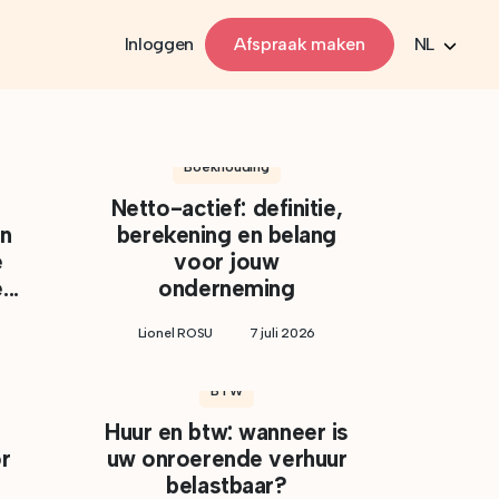
Inloggen
Afspraak maken
NL
Boekhouding
Netto-actief: definitie,
en
berekening en belang
e
voor jouw
..
onderneming
Lionel ROSU
7 juli 2026
BTW
Huur en btw: wanneer is
r
uw onroerende verhuur
belastbaar?