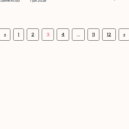
Lionel ROSU
7 juli 2026
3
…
«
1
2
4
11
12
»