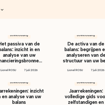
Boekhouding
Boekhouding
Het passiva van de
De activa van de
balans: inzicht in en
balans: begrijpen 
analyse van uw
analyseren van d
inancieringsbronne...
structuur van uw be.
Lionel ROSU
7 juli 2026
Lionel ROSU
7 juli 2026
Boekhouding
Boekhouding
arrekeningen: inzicht
Jaarrekeningen:
n en analyse van uw
volledige gids voo
balans
zelfstandigen en