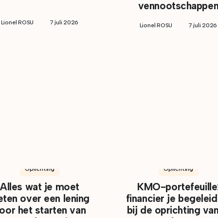
vennootschappe
Lionel ROSU
7 juli 2026
Lionel ROSU
7 juli 2026
Oprichting
Oprichting
Alles wat je moet
KMO-portefeuille
ten over een lening
financier je begeleid
oor het starten van
bij de oprichting van