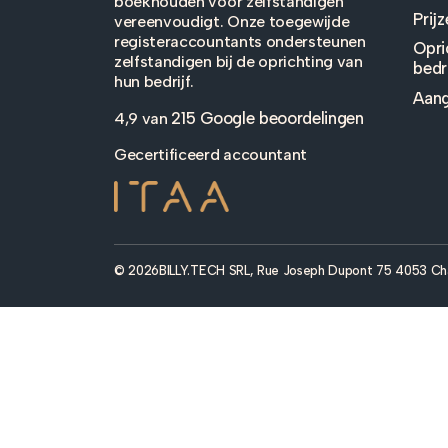
boekhouden voor zelfstandigen
Prij
vereenvoudigt. Onze toegewijde
registeraccountants ondersteunen
Opri
zelfstandigen bij de oprichting van
bedri
hun bedrijf.
Aang
215 Google beoordelingen
4,9 van
Gecertificeerd accountant
© 2026
BILLY.TECH SRL, Rue Joseph Dupont 75 4053 Ch