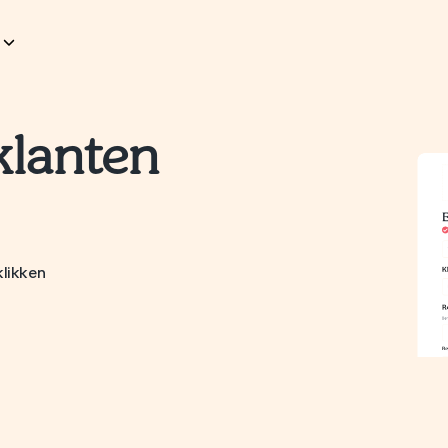
klanten
klikken