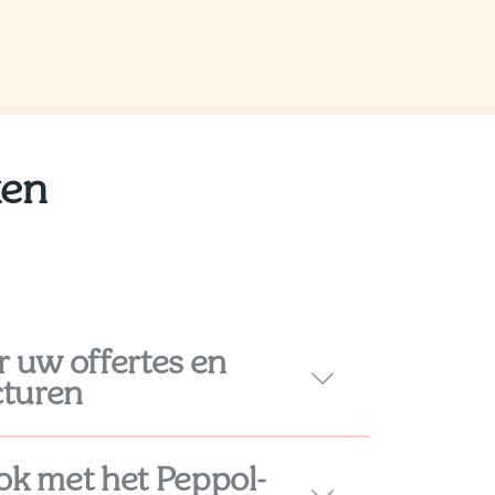
ken
 uw offertes en
cturen
ok met het Peppol-