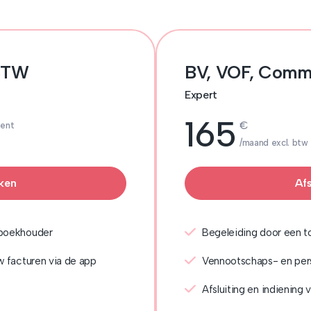
 BTW
BV, VOF, Com
Expert
165
€
ment
/maand excl. btw
ken
Af
 boekhouder
Begeleiding door een 
w facturen via de app
Vennootschaps- en pers
Afsluiting en indiening 