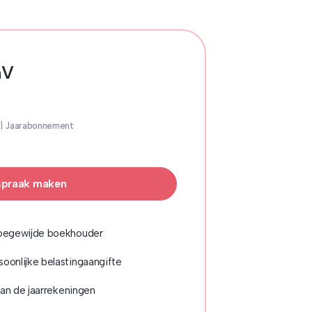
mV
| Jaarabonnement
spraak maken
toegewijde boekhouder
oonlijke belastingaangifte
van de jaarrekeningen