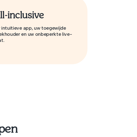
ll-inclusive
 intuïtieve app, uw toegewijde
ekhouder en uw onbeperkte live-
t.
epen