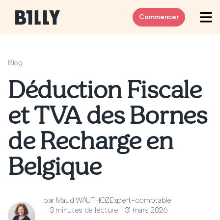
Skip to content
Commencer
Blog
Déduction Fiscale
et TVA des Bornes
de Recharge en
Belgique
par
Maud WAUTHOZ
Expert-comptable
3 minutes de lecture
31 mars 2026