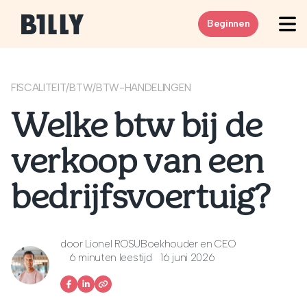
Skip to content
Beginnen
FISCALITEIT
/
BTW
/
BTW-HANDELINGEN
Welke btw bij de
verkoop van een
bedrijfsvoertuig?
door
Lionel ROSU
Boekhouder en CEO
6 minuten leestijd
16 juni 2026