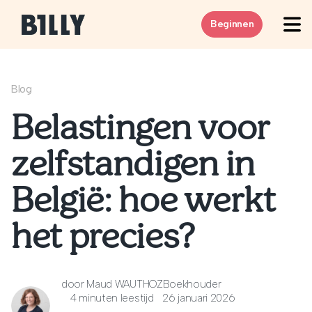
Skip to content
Beginnen
Blog
Belastingen voor
zelfstandigen in
België: hoe werkt
het precies?
door
Maud WAUTHOZ
Boekhouder
4 minuten leestijd
26 januari 2026