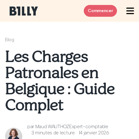
Skip to content
Commencer
Blog
Les Charges
Patronales en
Belgique : Guide
Complet
par
Maud WAUTHOZ
Expert-comptable
3 minutes de lecture
14 janvier 2026