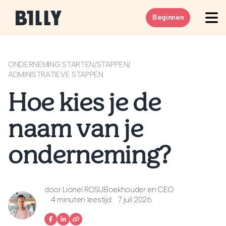
Skip to content
Beginnen
ONDERNEMING STARTEN
/
STAPPEN
/
ADMINISTRATIEVE STAPPEN
Hoe kies je de
naam van je
onderneming?
door
Lionel ROSU
Boekhouder en CEO
4 minuten leestijd
7 juli 2026