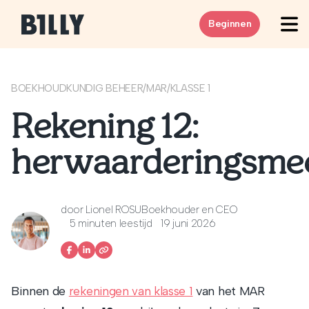
Skip to content
Beginnen
BOEKHOUDKUNDIG BEHEER
/
MAR
/
KLASSE 1
Rekening 12:
herwaarderingsme
door
Lionel ROSU
Boekhouder en CEO
5 minuten leestijd
19 juni 2026
Binnen de
van het MAR
rekeningen van klasse 1