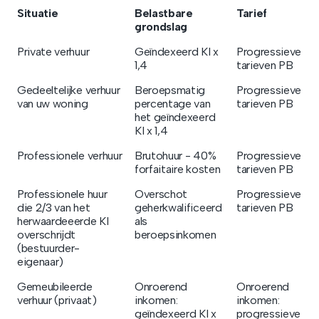
Situatie
Belastbare
Tarief
grondslag
Private verhuur
Geïndexeerd KI x
Progressieve
1,4
tarieven PB
Gedeeltelijke verhuur
Beroepsmatig
Progressieve
van uw woning
percentage van
tarieven PB
het geïndexeerd
KI x 1,4
Professionele verhuur
Brutohuur - 40%
Progressieve
forfaitaire kosten
tarieven PB
Professionele huur
Overschot
Progressieve
die 2/3 van het
geherkwalificeerd
tarieven PB
herwaardeeerde KI
als
overschrijdt
beroepsinkomen
(bestuurder-
eigenaar)
Gemeubileerde
Onroerend
Onroerend
verhuur (privaat)
inkomen:
inkomen:
geïndexeerd KI x
progressieve