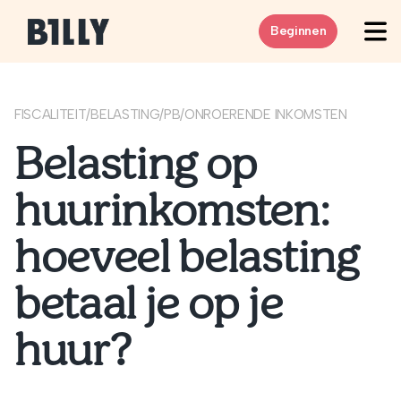
Skip to content
Beginnen
FISCALITEIT
/
BELASTING
/
PB
/
ONROERENDE INKOMSTEN
Belasting op
huurinkomsten:
hoeveel belasting
betaal je op je
huur?