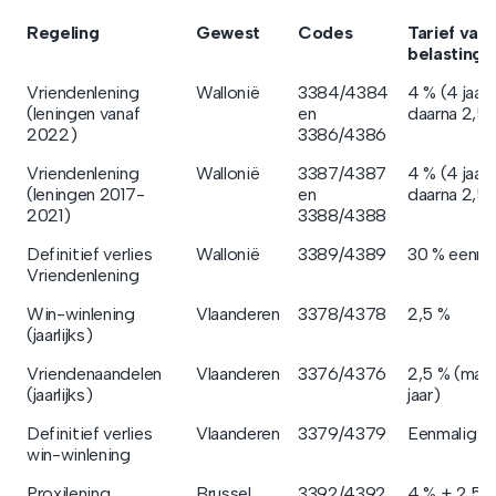
Regeling
Gewest
Codes
Tarief van 
belastingk
Vriendenlening
Wallonië
3384/4384
4 % (4 jaar)
(leningen vanaf
en
daarna 2,5 
2022)
3386/4386
Vriendenlening
Wallonië
3387/4387
4 % (4 jaar)
(leningen 2017-
en
daarna 2,5 
2021)
3388/4388
Definitief verlies
Wallonië
3389/4389
30 % eenma
Vriendenlening
Win-winlening
Vlaanderen
3378/4378
2,5 %
(jaarlijks)
Vriendenaandelen
Vlaanderen
3376/4376
2,5 % (max.
(jaarlijks)
jaar)
Definitief verlies
Vlaanderen
3379/4379
Eenmalig kr
win-winlening
Proxilening
Brussel
3392/4392
4 % + 2,5 