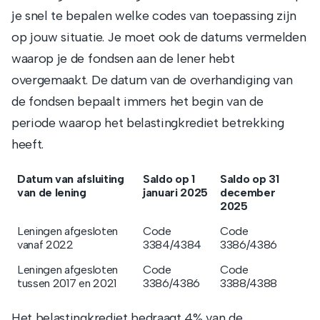
je snel te bepalen welke codes van toepassing zijn
op jouw situatie. Je moet ook de datums vermelden
waarop je de fondsen aan de lener hebt
overgemaakt. De datum van de overhandiging van
de fondsen bepaalt immers het begin van de
periode waarop het belastingkrediet betrekking
heeft.
Datum van afsluiting
Saldo op 1
Saldo op 31
van de lening
januari 2025
december
2025
Leningen afgesloten
Code
Code
vanaf 2022
3384/4384
3386/4386
Leningen afgesloten
Code
Code
tussen 2017 en 2021
3386/4386
3388/4388
Het belastingkrediet bedraagt 4% van de