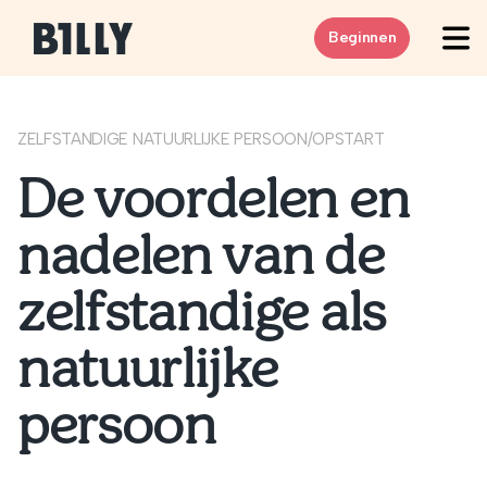
Skip to content
Beginnen
ZELFSTANDIGE NATUURLIJKE PERSOON
/
OPSTART
De voordelen en
nadelen van de
zelfstandige als
natuurlijke
persoon