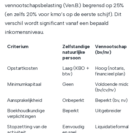
vennootschapsbelasting (Ven.B.) begrensd op 25%
(en zelfs 20% voor kmo’s op de eerste schijf). Dit
verschil wordt significant vanaf een bepaald
inkomensniveau.
Criterium
Zelfstandige
Vennootschap
natuurlijke
(bv/nv)
persoon
Opstartkosten
Laag (KBO +
Hoog (notaris,
btw)
financieel plan)
Minimumkapitaal
Geen
Voldoende middel
(bv/cv/nv)
Aansprakelijkheid
Onbeperkt
Beperkt (bv, nv)
Boekhoudkundige
Beperkt
Uitgebreider
verplichtingen
Stopzetting van de
Eenvoudig
Liquidatieformalit
activiteit
en snel