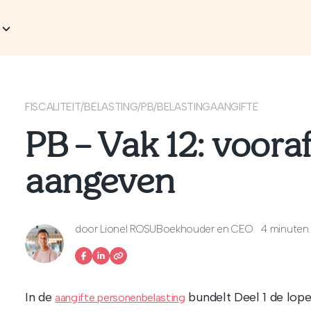
FISCALITEIT
/
BELASTING
/
PB
/
BELASTINGAANGIFTE
PB – Vak 12: voora
aangeven
door
Lionel ROSU
Boekhouder en CEO
4 minuten 
In de
bundelt Deel 1 de lop
aangifte personenbelasting