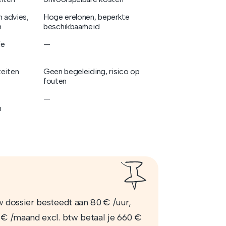
h advies,
Hoge erelonen, beperkte
n
beschikbaarheid
je
—
teiten
Geen begeleiding, risico op
fouten
—
n
w dossier besteedt aan 80 € /uur,
5 € /maand excl. btw betaal je 660 €