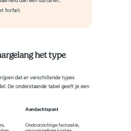
aarheid dan een uurtarief;
t forfait.
argelang het type
grijpen dat er verschillende types
el. De onderstaande tabel geeft je een
Aandachtspunt
rs,
Ondoorzichtige facturatie,
eiten
onvoorspelbare kosten