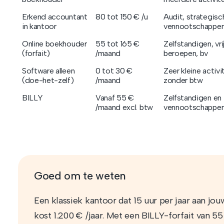
Erkend accountant
80 tot 150 € /u
Audit, strategisc
in kantoor
vennootschappe
Online boekhouder
55 tot 165 €
Zelfstandigen, vri
(forfait)
/maand
beroepen, bv
Software alleen
0 tot 30 €
Zeer kleine activi
(doe-het-zelf)
/maand
zonder btw
BILLY
Vanaf 55 €
Zelfstandigen en
/maand excl. btw
vennootschappe
Goed om te weten
Een klassiek kantoor dat 15 uur per jaar aan jou
kost 1.200 € /jaar. Met een BILLY-forfait van 5