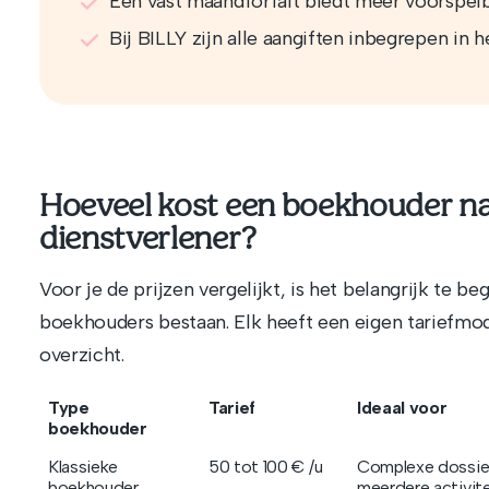
Een vast maandforfait biedt meer voorspelb
Bij BILLY zijn alle aangiften inbegrepen in he
Hoeveel kost een boekhouder na
dienstverlener?
Voor je de prijzen vergelijkt, is het belangrijk te be
boekhouders bestaan. Elk heeft een eigen tariefmod
overzicht.
Type
Tarief
Ideaal voor
boekhouder
Klassieke
50 tot 100 € /u
Complexe dossie
boekhouder
meerdere activit